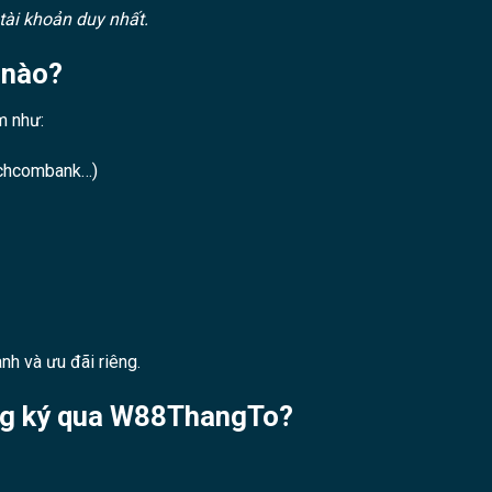
tài khoản duy nhất.
 nào?
m như:
echcombank…)
h và ưu đãi riêng.
ăng ký qua W88ThangTo?