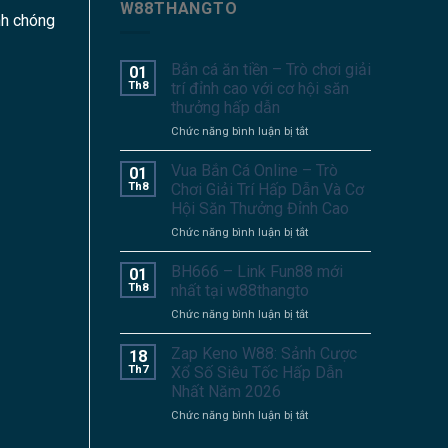
W88THANGTO
nh chóng
Bắn cá ăn tiền – Trò chơi giải
01
Th8
trí đỉnh cao với cơ hội săn
thưởng hấp dẫn
ở
Chức năng bình luận bị tắt
Bắn
cá
Vua Bắn Cá Online – Trò
01
ăn
Th8
Chơi Giải Trí Hấp Dẫn Và Cơ
tiền
Hội Săn Thưởng Đỉnh Cao
–
ở
Chức năng bình luận bị tắt
Trò
Vua
chơi
Bắn
giải
BH666 – Link Fun88 mới
01
Cá
trí
Th8
nhất tại w88thangto
Online
đỉnh
ở
Chức năng bình luận bị tắt
–
cao
BH666
Trò
với
–
Zap Keno W88: Sảnh Cược
Chơi
cơ
18
Link
Giải
hội
Th7
Xổ Số Siêu Tốc Hấp Dẫn
Fun88
Trí
săn
Nhất Năm 2026
mới
Hấp
thưởng
ở
Chức năng bình luận bị tắt
nhất
Dẫn
hấp
Zap
tại
Và
dẫn