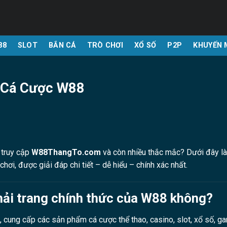
88
SLOT
BẮN CÁ
TRÒ CHƠI
XỔ SỐ
P2P
KHUYẾN 
i Cá Cược W88
 truy cập
W88ThangTo.com
và còn nhiều thắc mắc? Dưới đây là
hơi, được giải đáp chi tiết – dễ hiểu – chính xác nhất.
ải trang chính thức của W88 không?
, cung cấp các sản phẩm cá cược thể thao, casino, slot, xổ số, 