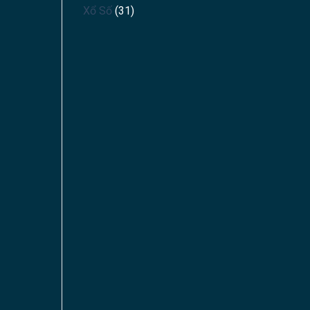
Xổ Số
(31)