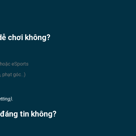
dễ chơi không?
hoặc eSports
ẻ, phạt góc…)
tting).
 đáng tin không?