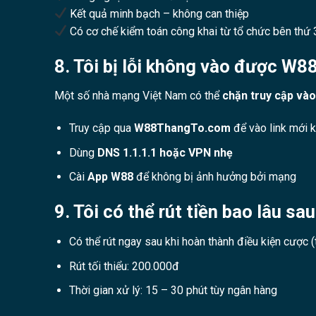
Kết quả minh bạch – không can thiệp
Có cơ chế kiểm toán công khai từ tổ chức bên thứ 
8. Tôi bị lỗi không vào được W8
Một số nhà mạng Việt Nam có thể
chặn truy cập và
Truy cập qua
W88ThangTo.com
để vào link mới 
Dùng
DNS 1.1.1.1 hoặc VPN nhẹ
Cài
App W88
để không bị ảnh hưởng bởi mạng
9. Tôi có thể rút tiền bao lâu sa
Có thể rút ngay sau khi hoàn thành điều kiện cược (
Rút tối thiểu: 200.000đ
Thời gian xử lý: 15 – 30 phút tùy ngân hàng