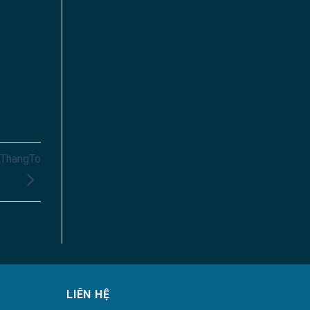
8ThangTo
LIÊN HỆ