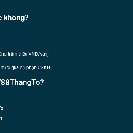
ợc không?
àng trăm triệu VNĐ/ván)
ạn mức qua bộ phận CSKH.
 W88ThangTo?
To
:1