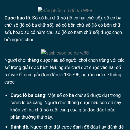
Cược bao lô
: Số có hai chữ số (lô có hai chữ số), số có ba
chữ số (lô có ba chữ số), số có bốn chữ số (lô có bốn chữ
số), hoặc số có năm chữ số (lô có năm chữ số) được chọn
bởi người chơi.
Người chơi thắng cược nếu số người chơi chọn trùng với các
số trong giải đặc biệt. Nếu người chơi đặt cược vào hai số
57 và kết quả giải độc đắc là 135796, người chơi sẽ thắng
cược.
Cược lô ba càng
: Một số có ba chữ số được đặt trong
cược lô ba càng. Người chơi thắng cược nếu con số này
khớp với ba chữ số cuối cùng của giải độc đắc hoặc
phần thưởng thứ bảy.
Đánh đề
: Người chơi đặt cược đánh đề đầu hay đánh đề