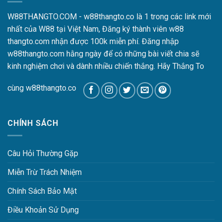
W88THANGTO.COM - w88thangto.co là 1 trong các link mới
nhất của W88 tại Việt Nam, Đăng ký thành viên w88
thangto.com nhận được 100k miễn phí. Đăng nhập
w88thangto.com hằng ngày để có những bài viết chia sẽ
kinh nghiệm chơi và dành nhiều chiến thắng. Hãy Thắng To
cùng w88thangto.co
CHÍNH SÁCH
Câu Hỏi Thường Gặp
Miễn Trừ Trách Nhiệm
Chính Sách Bảo Mật
Điều Khoản Sử Dụng