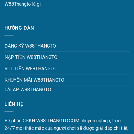
W88Thangto là gì
HƯỚNG DẪN
ĐĂNG KÝ W88
THANGTO
NẠP TIỀN W88
THANGTO
RÚT TIỀN W88
THANGTO
KHUYẾN MÃI W88
THANGTO
TẢI AP W88THANGTO
LIÊN HỆ
Bộ phận CSKH W88 THANGTO.COM chuyên nghiệp, trực
24/7 mọi thắc mắc của người chơi sẽ được giải đáp chi tiết,