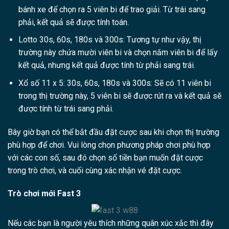
bánh xe để chọn ra 5 viên bi để trao giải. Từ trái sang
phải, kết quả sẽ được tính toán.
Lotto 30s, 60s, 180s và 300s: Tương tự như vậy, thị
trường này chứa mười viên bi và chọn năm viên bi để lấy
kết quả, nhưng kết quả được tính từ phải sang trái.
Xổ số 11 x 5: 30s, 60s, 180s và 300s: Sẽ có 11 viên bi
trong thị trường này, 5 viên bi sẽ được rút ra và kết quả sẽ
được tính từ trái sang phải.
Bây giờ bạn có thể bắt đầu đặt cược sau khi chọn thị trường
phù hợp để chơi. Vui lòng chọn phương pháp chơi phù hợp
với các con số, sau đó chọn số tiền bạn muốn đặt cược
trong trò chơi, và cuối cùng xác nhận vé đặt cược.
Trò chơi mới Fast 3
Nếu các bạn là người yêu thích những quân xúc xắc thì đây