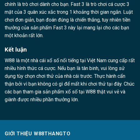
chính là trò chơi dành cho bạn. Fast 3 là trò chơi cá cược 3
mặt của 3 quân xúc xắc trong 1 khoảng thời gian ngắn. Luật
chơi đơn giản, bạn đoán đúng là chiến thắng, tuy nhiên tiền
thưởng của sản phẩm Fast 3 này lại mang lại cho các bạn
một khoản rất lớn.
Kết luận
W88 là một nhà cái xổ số nổi tiếng tại Việt Nam cung cấp rất
nhiều hình thức cá cược. Nếu bạn là tân binh, vui lòng sử
dụng tùy chọn chơi thử của nhà cái trước. Thực hành cẩn
thận bởi vì bạn không có gì để mất khi chơi thử tại đây. Chúc
các bạn tham gia sản phẩm xổ số tại W88 thật vui vẻ và
giành được nhiều phần thưởng lớn.
GIỚI THIỆU W88THANGTO