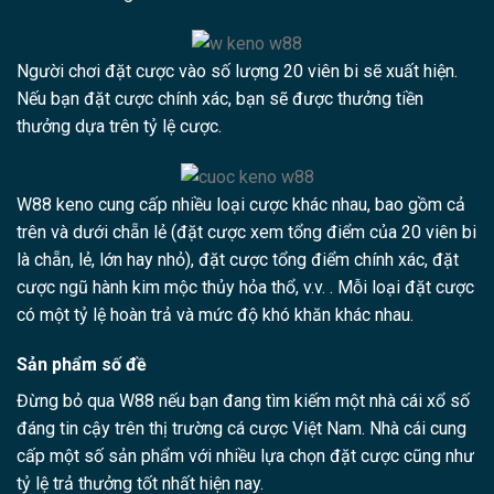
Người chơi đặt cược vào số lượng 20 viên bi sẽ xuất hiện.
Nếu bạn đặt cược chính xác, bạn sẽ được thưởng tiền
thưởng dựa trên tỷ lệ cược.
W88 keno cung cấp nhiều loại cược khác nhau, bao gồm cả
trên và dưới chẵn lẻ (đặt cược xem tổng điểm của 20 viên bi
là chẵn, lẻ, lớn hay nhỏ), đặt cược tổng điểm chính xác, đặt
cược ngũ hành kim mộc thủy hỏa thổ, v.v. . Mỗi loại đặt cược
có một tỷ lệ hoàn trả và mức độ khó khăn khác nhau.
Sản phẩm số đề
Đừng bỏ qua W88 nếu bạn đang tìm kiếm một nhà cái xổ số
đáng tin cậy trên thị trường cá cược Việt Nam. Nhà cái cung
cấp một số sản phẩm với nhiều lựa chọn đặt cược cũng như
tỷ lệ trả thưởng tốt nhất hiện nay.