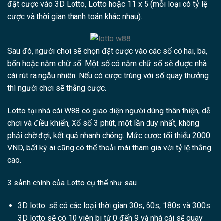
đặt cược vào 3D Lotto, Lotto hoặc 11 x 5 (mỗi loại có tỷ lệ
cược và thời gian thanh toán khác nhau).
Sau đó, người chơi sẽ chọn đặt cược vào các số có hai, ba,
bốn hoặc năm chữ số. Một số có năm chữ số sẽ được nhà
cái rút ra ngẫu nhiên. Nếu có cược trùng với số quay thưởng
thì người chơi sẽ thắng cược.
Lotto tại nhà cái W88 có giao diện người dùng thân thiện, dễ
chơi và điều khiển, Xổ số 3 phút, một lần duy nhất, không
phải chờ đợi, kết quả nhanh chóng. Mức cược tối thiểu 2000
VND, bất kỳ ai cũng có thể thoải mái tham gia với tỷ lệ thắng
cao.
3 sảnh chính của Lotto cụ thể như sau
3D lotto: sẽ có các loại thời gian 30s, 60s, 180s và 300s.
3D lotto sẽ có 10 viên bi từ 0 đến 9 và nhà cái sẽ quay