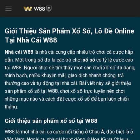
Skip
to
content
Giới Thiệu Sản Phẩm Xổ Số, Lô Đề Online
Tại Nhà Cái W88
Nhà cái W88
là nhà cái cung cấp nhiều trò chơi cá cược hấp
dẫn. Một trong số đó là các trò chơi
xổ số
có tỷ lệ cược cao
tại W88. Người chơi sẽ tìm thấy một sân chơi xổ số đa dạng,
minh bạch, nhiều khuyến mãi, giao dịch nhanh chóng, trả
thưởng cao và tự động tại nhà cái. Bài viết này sẽ giới thiệu
sản phẩm xổ số tại W88, chơi xổ số trực tuyến nên chơi
những mục nào và cách đặt cược xổ số để bạn luôn chiến
thắng.
Giới thiệu sản phẩm xổ số tại W88
W88 là một nhà cái cá cược nổi tiếng ở Châu Á, đặc biệt là ở
Việt Nam. Ngoài ra, nhà cái hoạt động ở Hoa Kỳ và Châu u.