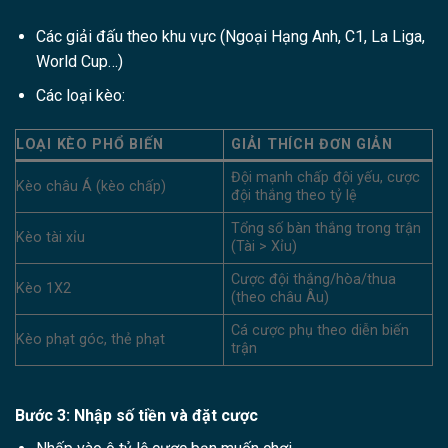
Các giải đấu theo khu vực (Ngoại Hạng Anh, C1, La Liga,
World Cup…)
Các loại kèo:
LOẠI KÈO PHỔ BIẾN
GIẢI THÍCH ĐƠN GIẢN
Đội mạnh chấp đội yếu, cược
Kèo châu Á (kèo chấp)
đội thắng theo tỷ lệ
Tổng số bàn thắng trong trận
Kèo tài xỉu
(Tài > Xỉu)
Cược đội thắng/hòa/thua
Kèo 1X2
(theo châu Âu)
Cá cược phụ theo diễn biến
Kèo phạt góc, thẻ phạt
trận
Bước 3: Nhập số tiền và đặt cược