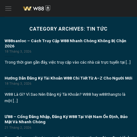
Skip
to
content
CATEGORY ARCHIVES:
TIN TỨC
W88sanloc – Cách Truy Cập W88 Nhanh Chóng Không Bị Chặn
2026
18 Tháng 3, 2026
Trong thời gian gần đây, việc truy cập vào các nhà cái trực tuyến tại [...]
Hướng Dẫn Đăng Ký Tài Khoản W88 Chi Tiết Từ A–Z Cho Người Mới
18 Tháng 3, 2026
W88 Là Gì? Vì Sao Nên Đăng Ký Tài Khoản? W88 hay w88thangto là
một [...]
Ư88 – Cổng Đăng Nhập, Đăng Ký W88 Tại Việt Nam Ổn Định, Bảo
Mật Và Nhanh Chóng
21 Tháng 2, 2026