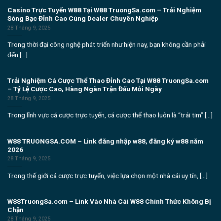
Casino Trực Tuyến W88 Tại W88 TruongSa.com – Trải Nghiệm
Sòng Bạc Đỉnh Cao Cùng Dealer Chuyên Nghiệp
28 Tháng 9, 2025
Trong thời đại công nghệ phát triển như hiện nay, bạn không cần phải
đến [...]
Trải Nghiệm Cá Cược Thể Thao Đỉnh Cao Tại W88 TruongSa.com
– Tỷ Lệ Cược Cao, Hàng Ngàn Trận Đấu Mỗi Ngày
28 Tháng 9, 2025
Trong lĩnh vực cá cược trực tuyến, cá cược thể thao luôn là “trái tim” [...]
W88 TRUONGSA.COM – Link đăng nhập w88, đăng ký w88 năm
2026
28 Tháng 9, 2025
Trong thế giới cá cược trực tuyến, việc lựa chọn một nhà cái uy tín, [...]
W88TruongSa.com – Link Vào Nhà Cái W88 Chính Thức Không Bị
Chặn
28 Tháng 9, 2025