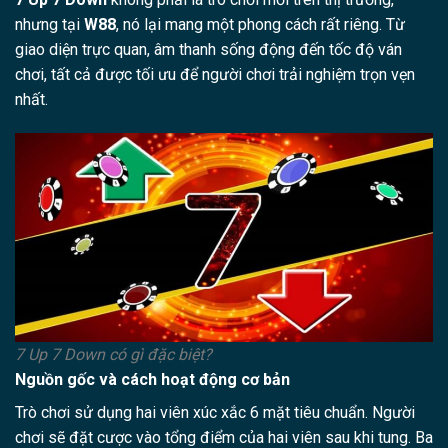
nhưng tại
W88
, nó lại mang một phong cách rất riêng. Từ
giao diện trực quan, âm thanh sống động đến tốc độ ván
chơi, tất cả được tối ưu để người chơi trải nghiệm trọn vẹn
nhất.
7 Up 7 Down có gì đặc biệt?
Nguồn gốc và cách hoạt động cơ bản
Trò chơi sử dụng hai viên xúc xắc 6 mặt tiêu chuẩn. Người
chơi sẽ đặt cược vào tổng điểm của hai viên sau khi tung. Ba