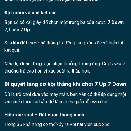
Đặt cược và chờ kết quả
Bạn sẽ có vài giây để chọn một trong ba cửa cược:
7 Down
,
7
, hoặc
7 Up
.
Sau khi đặt cược, hệ thống tự động tung xúc xắc và hiển thị
kết quả.
Nếu dự đoán đúng, bạn nhận thưởng tương ứng. Cược vào 7
thường trả cao hơn vì xác suất ra thấp hơn.
Bí quyết tăng cơ hội thắng khi chơi 7 Up 7 Down
Dù là trò chơi dựa vào may mắn, bạn vẫn có thể áp dụng một
vài chiến lược cơ bản để tăng hiệu quả mỗi ván chơi.
Hiểu xác suất – Đặt cược thông minh
Trong 36 khả năng có thể xảy ra với hai viên xúc xắc: