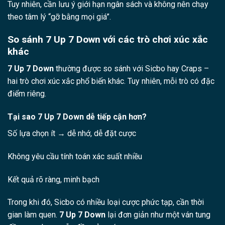
Tuy nhiên, cần lưu ý giới hạn ngân sách và không nên chạy
theo tâm lý “gỡ bằng mọi giá”.
So sánh 7 Up 7 Down với các trò chơi xúc xắc
khác
7 Up 7 Down
thường được so sánh với Sicbo hay Craps –
hai trò chơi xúc xắc phổ biến khác. Tuy nhiên, mỗi trò có đặc
điểm riêng.
Tại sao 7 Up 7 Down dễ tiếp cận hơn?
Số lựa chọn ít → dễ nhớ, dễ đặt cược
Không yêu cầu tính toán xác suất nhiều
Kết quả rõ ràng, minh bạch
Trong khi đó, Sicbo có nhiều loại cược phức tạp, cần thời
gian làm quen.
7 Up 7 Down
lại đơn giản như một ván tung