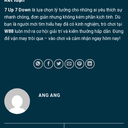
7 Up 7 Down
là lựa chọn lý tưởng cho những ai yêu thích sự
nhanh chóng, đơn giản nhưng không kém phần kịch tính. Dù
bạn là người mới tìm hiểu hay đã có kinh nghiệm, trò chơi tại
W88
luôn mở ra cơ hội giải trí và kiếm thưởng hấp dẫn. Đừng
để vận may trôi qua – vào chơi và cảm nhận ngay hôm nay!
ANG ANG