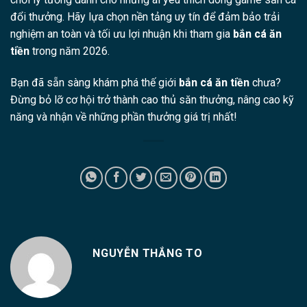
đổi thưởng. Hãy lựa chọn nền tảng uy tín để đảm bảo trải
nghiệm an toàn và tối ưu lợi nhuận khi tham gia
bắn cá ăn
tiền
trong năm 2026.
Bạn đã sẵn sàng khám phá thế giới
bắn cá ăn tiền
chưa?
Đừng bỏ lỡ cơ hội trở thành cao thủ săn thưởng, nâng cao kỹ
năng và nhận về những phần thưởng giá trị nhất!
NGUYỄN THẮNG TO