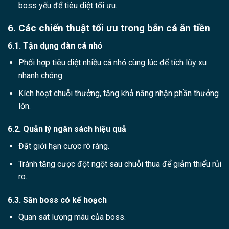
boss yếu để tiêu diệt tối ưu.
6. Các chiến thuật tối ưu trong
bắn cá ăn tiền
6.1. Tận dụng đàn cá nhỏ
Phối hợp tiêu diệt nhiều cá nhỏ cùng lúc để tích lũy xu
nhanh chóng.
Kích hoạt chuỗi thưởng, tăng khả năng nhận phần thưởng
lớn.
6.2. Quản lý ngân sách hiệu quả
Đặt giới hạn cược rõ ràng.
Tránh tăng cược đột ngột sau chuỗi thua để giảm thiểu rủi
ro.
6.3. Săn boss có kế hoạch
Quan sát lượng máu của boss.