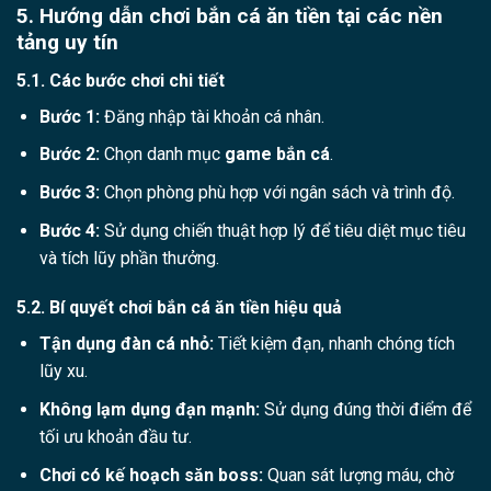
5. Hướng dẫn chơi
bắn cá ăn tiền
tại các nền
tảng uy tín
5.1. Các bước chơi chi tiết
Bước 1:
Đăng nhập tài khoản cá nhân.
Bước 2:
Chọn danh mục
game bắn cá
.
Bước 3:
Chọn phòng phù hợp với ngân sách và trình độ.
Bước 4:
Sử dụng chiến thuật hợp lý để tiêu diệt mục tiêu
và tích lũy phần thưởng.
5.2. Bí quyết chơi
bắn cá ăn tiền
hiệu quả
Tận dụng đàn cá nhỏ:
Tiết kiệm đạn, nhanh chóng tích
lũy xu.
Không lạm dụng đạn mạnh:
Sử dụng đúng thời điểm để
tối ưu khoản đầu tư.
Chơi có kế hoạch săn boss:
Quan sát lượng máu, chờ