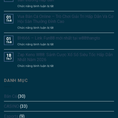
ở
Chức năng bình luận bị tắt
Bắn
cá
Vua Bắn Cá Online – Trò Chơi Giải Trí Hấp Dẫn Và Cơ
01
ăn
Th8
Hội Săn Thưởng Đỉnh Cao
tiền
ở
Chức năng bình luận bị tắt
–
Vua
Trò
Bắn
BH666 – Link Fun88 mới nhất tại w88thangto
chơi
01
Cá
giải
Th8
ở
Chức năng bình luận bị tắt
Online
trí
BH666
–
đỉnh
–
Zap Keno W88: Sảnh Cược Xổ Số Siêu Tốc Hấp Dẫn
Trò
18
cao
Link
Th7
Nhất Năm 2026
Chơi
với
Fun88
Giải
cơ
ở
Chức năng bình luận bị tắt
mới
Trí
hội
Zap
nhất
Hấp
săn
Keno
tại
Dẫn
thưởng
W88:
DANH MỤC
w88thangto
Và
hấp
Sảnh
Cơ
dẫn
Cược
Hội
Xổ
Săn
Bắn Cá
(30)
Số
Thưởng
Siêu
Đỉnh
CASINO
(33)
Tốc
Cao
Hấp
Dẫn
Esports
(9)