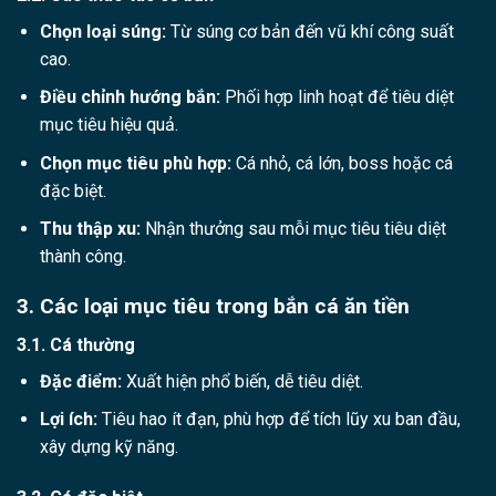
Chọn loại súng:
Từ súng cơ bản đến vũ khí công suất
cao.
Điều chỉnh hướng bắn:
Phối hợp linh hoạt để tiêu diệt
mục tiêu hiệu quả.
Chọn mục tiêu phù hợp:
Cá nhỏ, cá lớn, boss hoặc cá
đặc biệt.
Thu thập xu:
Nhận thưởng sau mỗi mục tiêu tiêu diệt
thành công.
3. Các loại mục tiêu trong
bắn cá ăn tiền
3.1. Cá thường
Đặc điểm:
Xuất hiện phổ biến, dễ tiêu diệt.
Lợi ích:
Tiêu hao ít đạn, phù hợp để tích lũy xu ban đầu,
xây dựng kỹ năng.