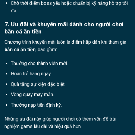
Chờ thời điểm boss yếu hoặc chuẩn bị kỹ năng hỗ trợ tối
đa.
7. Ưu đãi và khuyến mãi dành cho người chơi
bắn cá ăn tiền
Chương trình khuyến mãi luôn là điểm hấp dẫn khi tham gia
bắn cá ăn tiền
, bao gồm:
Thưởng cho thành viên mới.
Hoàn trả hàng ngày.
Quà tặng sự kiện đặc biệt.
Vòng quay may mắn.
Thưởng nạp tiền định kỳ.
Những ưu đãi này giúp người chơi có thêm vốn để trải
nghiệm game lâu dài và hiệu quả hơn.