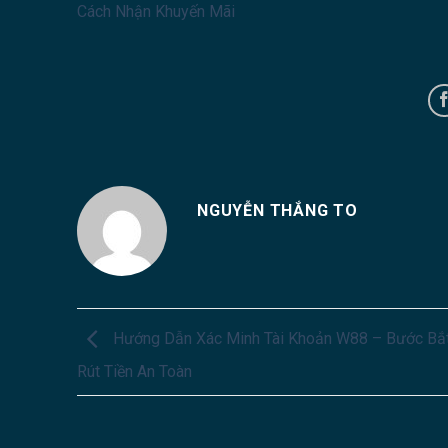
Cách Nhận Khuyến Mãi
NGUYỄN THẮNG TO
Hướng Dẫn Xác Minh Tài Khoản W88 – Bước Bắ
Rút Tiền An Toàn