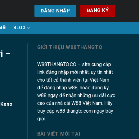
ĐĂNG KÝ
ĐĂNG NHẬP
MÃI
BLOG
GIỚI THIỆU W88THANGTO
i –
W88THANGTO.CO – site cung cấp
link đăng nhập mới nhất, uy tín nhất
cho tất cả thành viên tại Việt Nam
để đăng nhập w88, hoặc đăng ký
w88 ngay để nhận những ưu đãi cực
cao của nhà cái W88 Việt Nam. Hãy
ì
Keno
truy cập w88 thangto.com ngay bây
giời.
BÀI VIẾT MỚI TẠI