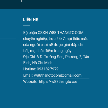
LIÊN HỆ
Bộ phận CSKH W88 THANGTO.COM
chuyên nghiệp, trực 24/7 mọi thắc mắc
của người chơi sẽ được giải đáp chi
tiết, mọi thời điểm trong ngày.
Địa Chỉ: 6 Đ. Trường Sơn, Phường 2, Tân
Bình, Hồ Chí Minh
Hotline: 0931827979
Email: w88thangtocom@gmail.com
Website: https://w88thangto.co/