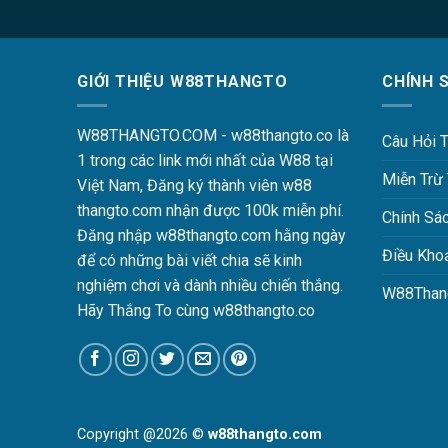
GIỚI THIỆU W88THANGTO
CHÍNH 
W88THANGTO.COM - w88thangto.co là
Câu Hỏi 
1 trong các link mới nhất của W88 tại
Miễn Trừ
Việt Nam, Đăng ký thành viên w88
thangto.com nhận được 100k miễn phí.
Chính Sá
Đăng nhập w88thangto.com hằng ngày
Điều Kho
để có những bài viết chia sẽ kinh
nghiệm chơi và dành nhiều chiến thắng.
W88Thang
Hãy Thắng To cùng w88thangto.co
Copyright @2026 ©
w88thangto.com