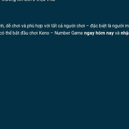
h, dễ chơi và phù hợp với tất cả người chơi – đặc biệt là người m
n có thể bắt đầu chơi Keno – Number Game
ngay hôm nay
và
nhậ