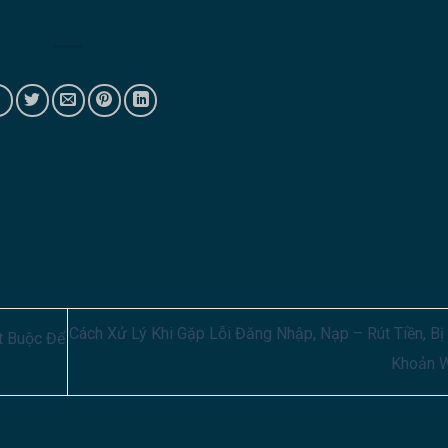
Cách Xử Lý Khi Gặp Lỗi Đăng Nhập, Nạp – Rút Tiền, Bị
t Buộc Để
Khoản 