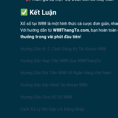
Kết Luận
Xổ số tại W88 là một hình thức cá cược đơn giản, nhan
Với hướng dẫn từ
W88ThangTo.com
, bạn hoàn toà
thưởng trong vài phút đầu tiên
!
Hướng Dẫn A–Z: Cách Đăng Ký Tài Khoản W88
Hướng Dẫn Nạp Tiền W88 Qua W88ThangTo
Hướng Dẫn Rút Tiền W88 Về Ngân Hàng Việt Nam
Hướng Dẫn Xác Minh Tài Khoản W88
Hướng Dẫn Chơi Xổ Số W88
Cách Xử Lý Khi Gặp Lỗi Đăng Nhập