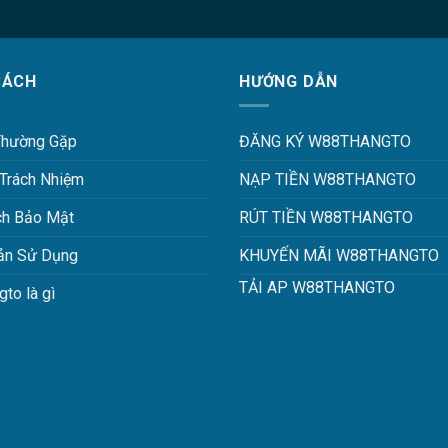
SÁCH
HƯỚNG DẪN
Thường Gặp
ĐĂNG KÝ W88
THANGTO
 Trách Nhiệm
NẠP TIỀN W88
THANGTO
ch Bảo Mật
RÚT TIỀN W88
THANGTO
ản Sử Dụng
KHUYẾN MÃI W88
THANGTO
TẢI AP W88THANGTO
to là gì