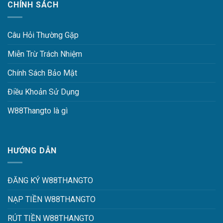
CHÍNH SÁCH
Câu Hỏi Thường Gặp
Miễn Trừ Trách Nhiệm
Chính Sách Bảo Mật
Điều Khoản Sử Dụng
W88Thangto là gì
HƯỚNG DẪN
ĐĂNG KÝ W88
THANGTO
NẠP TIỀN W88
THANGTO
RÚT TIỀN W88
THANGTO