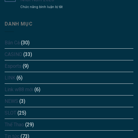
Fun88
Giải
cơ
ở
Chức năng bình luận bị tắt
mới
Trí
hội
Zap
nhất
Hấp
săn
Keno
tại
Dẫn
thưởng
W88:
DANH MỤC
w88thangto
Và
hấp
Sảnh
Cơ
dẫn
Cược
Hội
Xổ
Săn
Bắn Cá
(30)
Số
Thưởng
Siêu
Đỉnh
CASINO
(33)
Tốc
Cao
Hấp
Dẫn
Esports
(9)
Nhất
Năm
LINK
(6)
2026
Link w88 mới
(6)
NEWS
(3)
SLOT
(25)
Thể Thao
(29)
Tin tức
(73)