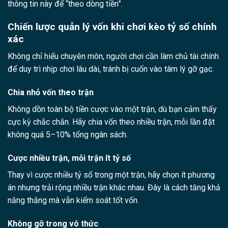
thông tin này để “theo dòng tiền”.
Chiến lược quản lý vốn khi chơi kèo tỷ số chính
xác
Không chỉ hiểu chuyên môn, người chơi cần làm chủ tài chính
để duy trì nhịp chơi lâu dài, tránh bị cuốn vào tâm lý gỡ gạc.
Chia nhỏ vốn theo trận
Không dồn toàn bộ tiền cược vào một trận, dù bạn cảm thấy
cực kỳ chắc chắn. Hãy chia vốn theo nhiều trận, mỗi lần đặt
không quá 5–10% tổng ngân sách.
Cược nhiều trận, mỗi trận ít tỷ số
Thay vì cược nhiều tỷ số trong một trận, hãy chọn ít phương
án nhưng trải rộng nhiều trận khác nhau. Đây là cách tăng khả
năng thắng mà vẫn kiểm soát tốt vốn.
Không gỡ trong vô thức