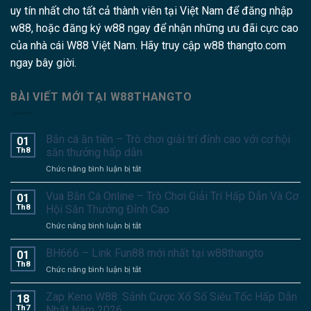
uy tín nhất cho tất cả thành viên tại Việt Nam để đăng nhập
w88, hoặc đăng ký w88 ngay để nhận những ưu đãi cực cao
của nhà cái W88 Việt Nam. Hãy truy cập w88 thangto.com
ngay bây giời.
BÀI VIẾT MỚI TẠI W88THANGTO
Bắn cá ăn tiền – Trò chơi giải trí đỉnh cao với cơ hội
01
Th8
săn thưởng hấp dẫn
ở
Chức năng bình luận bị tắt
Bắn
cá
Vua Bắn Cá Online – Trò Chơi Giải Trí Hấp Dẫn Và Cơ
01
ăn
Th8
Hội Săn Thưởng Đỉnh Cao
tiền
ở
Chức năng bình luận bị tắt
–
Vua
Trò
Bắn
BH666 – Link Fun88 mới nhất tại w88thangto
chơi
01
Cá
giải
Th8
ở
Chức năng bình luận bị tắt
Online
trí
BH666
–
đỉnh
–
Zap Keno W88: Sảnh Cược Xổ Số Siêu Tốc Hấp Dẫn
Trò
18
cao
Link
Th7
Nhất Năm 2026
Chơi
với