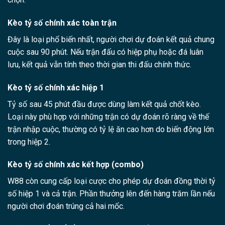
Kèo tỷ số chính xác toàn trận
Đây là loại phổ biến nhất, người chơi dự đoán kết quả chung
cuộc sau 90 phút. Nếu trận đấu có hiệp phụ hoặc đá luân
lưu, kết quả vẫn tính theo thời gian thi đấu chính thức.
Kèo tỷ số chính xác hiệp 1
Tỷ số sau 45 phút đầu được dùng làm kết quả chốt kèo.
Loại này phù hợp với những trận có dự đoán rõ ràng về thế
trận nhập cuộc, thường có tỷ lệ ăn cao hơn do biến động lớn
trong hiệp 2.
Kèo tỷ số chính xác kết hợp (combo)
W88 còn cung cấp loại cược cho phép dự đoán đồng thời tỷ
số hiệp 1 và cả trận. Phần thưởng lên đến hàng trăm lần nếu
người chơi đoán trúng cả hai mốc.