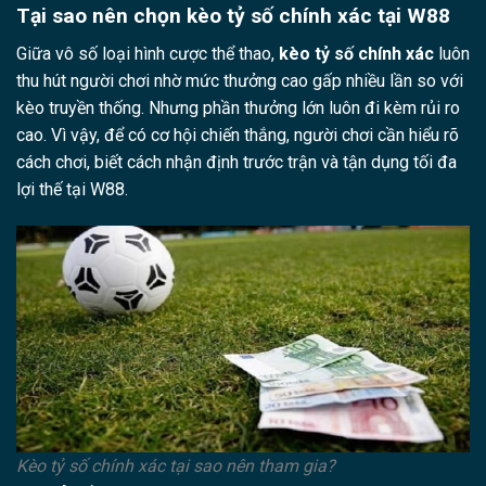
Tại sao nên chọn kèo tỷ số chính xác tại W88
Giữa vô số loại hình cược thể thao,
kèo tỷ số chính xác
luôn
thu hút người chơi nhờ mức thưởng cao gấp nhiều lần so với
kèo truyền thống. Nhưng phần thưởng lớn luôn đi kèm rủi ro
cao. Vì vậy, để có cơ hội chiến thắng, người chơi cần hiểu rõ
cách chơi, biết cách nhận định trước trận và tận dụng tối đa
lợi thế tại W88.
Kèo tỷ số chính xác tại sao nên tham gia?