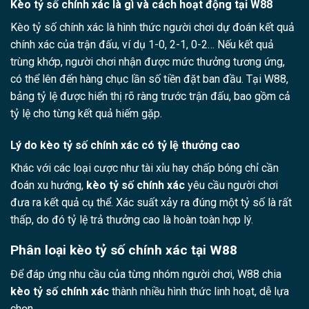
Kèo tỷ số chính xác là gì và cách hoạt động tại W88
Kèo tỷ số chính xác là hình thức người chơi dự đoán kết quả
chính xác của trận đấu, ví dụ 1-0, 2-1, 0-2… Nếu kết quả
trùng khớp, người chơi nhận được mức thưởng tương ứng,
có thể lên đến hàng chục lần số tiền đặt ban đầu. Tại W88,
bảng tỷ lệ được hiển thị rõ ràng trước trận đấu, bao gồm cả
tỷ lệ cho từng kết quả hiếm gặp.
Lý do kèo tỷ số chính xác có tỷ lệ thưởng cao
Khác với các loại cược như tài xỉu hay chấp bóng chỉ cần
đoán xu hướng,
kèo tỷ số chính xác
yêu cầu người chơi
đưa ra kết quả cụ thể. Xác suất xảy ra đúng một tỷ số là rất
thấp, do đó tỷ lệ trả thưởng cao là hoàn toàn hợp lý.
Phân loại kèo tỷ số chính xác tại W88
Để đáp ứng nhu cầu của từng nhóm người chơi, W88 chia
kèo tỷ số chính xác
thành nhiều hình thức linh hoạt, dễ lựa
chọn.