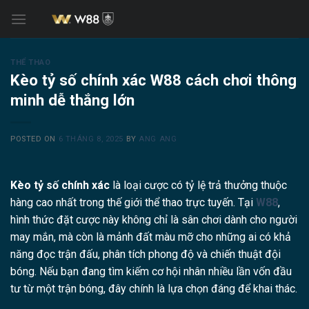
Skip
to
content
THỂ THAO
Kèo tỷ số chính xác W88 cách chơi thông
minh dễ thắng lớn
POSTED ON
6 THÁNG 8, 2025
BY
ANG ANG
Kèo tỷ số chính xác
là loại cược có tỷ lệ trả thưởng thuộc
hàng cao nhất trong thế giới thể thao trực tuyến. Tại
W88
,
hình thức đặt cược này không chỉ là sân chơi dành cho người
may mắn, mà còn là mảnh đất màu mỡ cho những ai có khả
năng đọc trận đấu, phân tích phong độ và chiến thuật đội
bóng. Nếu bạn đang tìm kiếm cơ hội nhân nhiều lần vốn đầu
tư từ một trận bóng, đây chính là lựa chọn đáng để khai thác.