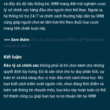
và đầy đủ dữ liệu thống kê, W88 mang đến trải nghiệm cược
tỷ số chính xác hàng đầu cho người chơi thể thao. Ngoài ra,
hệ thống hỗ trợ 24/7 và chính sách thưởng hấp dẫn tại W88
cũng giúp người chơi an tâm hơn khi theo đuổi loại cược
mang tính chiến lược này.
>>> Xem thêm:
Kèo tài xỉu bóng đá W88 là gì? Hướng dẫn
chơi từ A đến Z
Kết luận:
Kèo tỷ số chính xác
không phải là trò chơi dành cho những
quyết định tùy hứng. Đó là sân chơi cho tư duy phân tích, sự
kiên trì và khả năng đọc vị trận đấu một cách khoa học. Khi
bạn biết cách kiểm soát nguồn vốn, chọn đúng thời điểm và
bám sát thông tin chuyên môn, loại kèo này hoàn toàn có thể
trở thành công cụ giúp bạn tạo ra lợi nhuận lớn tại W88.