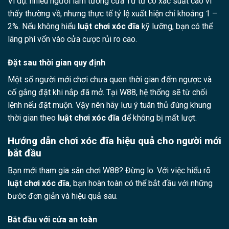
Ví dụ: nhiều người lầm tưởng cửa Tứ tử có xác suất cao vì
thấy thường về, nhưng thực tế tỷ lệ xuất hiện chỉ khoảng 1 –
2%. Nếu không hiểu
luật chơi xóc đĩa
kỹ lưỡng, bạn có thể
lãng phí vốn vào cửa cược rủi ro cao.
Đặt sau thời gian quy định
Một số người mới chơi chưa quen thời gian đếm ngược và
cố gắng đặt khi nắp đã mở. Tại W88, hệ thống sẽ từ chối
lệnh nếu đặt muộn. Vậy nên hãy lưu ý tuân thủ đúng khung
thời gian theo
luật chơi xóc đĩa
để không bị mất lượt.
Hướng dẫn chơi xóc đĩa hiệu quả cho người mới
bắt đầu
Bạn mới tham gia sân chơi W88? Đừng lo. Với việc hiểu rõ
luật chơi xóc đĩa
, bạn hoàn toàn có thể bắt đầu với những
bước đơn giản và hiệu quả sau.
Bắt đầu với cửa an toàn