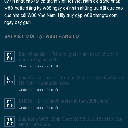
uy tín nhất cho tất cả thành viên tại Việt Nam để đăng nhập
w88, hoặc đăng ký w88 ngay để nhận những ưu đãi cực cao
của nhà cái W88 Việt Nam. Hãy truy cập w88 thangto.com
ngay bây giời.
BÀI VIẾT MỚI TẠI W88THANGTO
Bắn cá ăn tiền – Trò chơi giải trí đỉnh cao với cơ hội
01
Th8
săn thưởng hấp dẫn
ở
Chức năng bình luận bị tắt
Bắn
cá
Vua Bắn Cá Online – Trò Chơi Giải Trí Hấp Dẫn Và Cơ
01
ăn
Th8
Hội Săn Thưởng Đỉnh Cao
tiền
ở
Chức năng bình luận bị tắt
–
Vua
Trò
Bắn
BH666 – Link Fun88 mới nhất tại w88thangto
chơi
01
Cá
giải
Th8
ở
Chức năng bình luận bị tắt
Online
trí
BH666
–
đỉnh
–
Zap Keno W88: Sảnh Cược Xổ Số Siêu Tốc Hấp Dẫn
Trò
18
cao
Link
Th7
Nhất Năm 2026
Chơi
với
Fun88