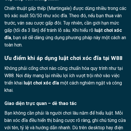
Chiến thuật gấp thếp (Martingale) được dùng nhiều trong các
trò xác suất 50/50 như xóc đĩa. Theo đó, nếu bạn thua ván
trước, ván sau cược gấp đôi. Tuy nhiên, cần giới hạn mức
gấp (tối đa 3 lần) để tránh lỗ sâu. Khi hiểu rõ
luật chơi xóc
đĩa
, bạn sẽ dễ dàng ứng dụng phương pháp này một cách an
toàn hơn.
Ưu điểm khi áp dụng luật chơi xóc đĩa tại W88
Không phải cổng chơi nào cũng chuẩn hóa quy trình như tại
W88. Nơi đây mang lại nhiều lợi ích vượt trội nhờ vào việc
triển khai
luật chơi xóc đĩa
một cách nghiêm ngặt và công
khai.
Giao diện trực quan – dễ thao tác
Bạn không cần phải là người chơi lâu năm để hiểu luật. Mỗi
bàn xóc đĩa đều hiển thị bảng cược rõ ràng, ghi chú từng cửa
với tên, tỷ lệ và hướng dẫn nhanh. Dù trên desktop hay điện