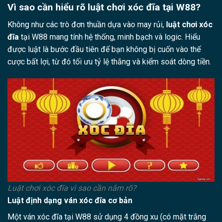
Vì sao cần hiểu rõ luật chơi xóc đĩa tại W88?
Không như các trò đơn thuần dựa vào may rủi,
luật chơi xóc
đĩa
tại W88 mang tính hệ thống, minh bạch và logic. Hiểu
được luật là bước đầu tiên để bạn không bị cuốn vào thế
cược bất lợi, từ đó tối ưu tỷ lệ thắng và kiểm soát dòng tiền.
Luật chơi xóc đĩa vì sao cần nắm rõ?
Luật định dạng ván xóc đĩa cơ bản
Một ván xóc đĩa tại W88 sử dụng 4 đồng xu (có mặt trắng