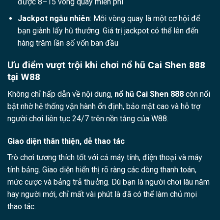
được 8–15 vòng quay miễn phí
Jackpot ngẫu nhiên
: Mỗi vòng quay là một cơ hội để
bạn giành lấy hũ thưởng. Giá trị jackpot có thể lên đến
hàng trăm lần số vốn ban đầu
Ưu điểm vượt trội khi chơi nổ hũ Cai Shen 888
tại W88
Không chỉ hấp dẫn về nội dung,
nổ hũ Cai Shen 888
còn nổi
bật nhờ hệ thống vận hành ổn định, bảo mật cao và hỗ trợ
người chơi liên tục 24/7 trên nền tảng của W88.
Giao diện thân thiện, dễ thao tác
Trò chơi tương thích tốt với cả máy tính, điện thoại và máy
tính bảng. Giao diện hiển thị rõ ràng các dòng thanh toán,
mức cược và bảng trả thưởng. Dù bạn là người chơi lâu năm
hay người mới, chỉ mất vài phút là đã có thể làm chủ mọi
thao tác.