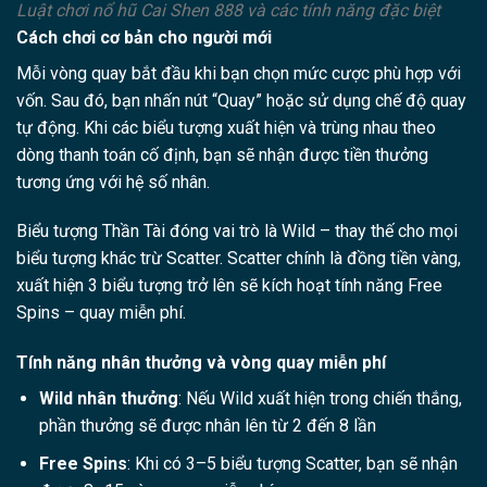
Luật chơi nổ hũ Cai Shen 888 và các tính năng đặc biệt
Cách chơi cơ bản cho người mới
Mỗi vòng quay bắt đầu khi bạn chọn mức cược phù hợp với
vốn. Sau đó, bạn nhấn nút “Quay” hoặc sử dụng chế độ quay
tự động. Khi các biểu tượng xuất hiện và trùng nhau theo
dòng thanh toán cố định, bạn sẽ nhận được tiền thưởng
tương ứng với hệ số nhân.
Biểu tượng Thần Tài đóng vai trò là Wild – thay thế cho mọi
biểu tượng khác trừ Scatter. Scatter chính là đồng tiền vàng,
xuất hiện 3 biểu tượng trở lên sẽ kích hoạt tính năng Free
Spins – quay miễn phí.
Tính năng nhân thưởng và vòng quay miễn phí
Wild nhân thưởng
: Nếu Wild xuất hiện trong chiến thắng,
phần thưởng sẽ được nhân lên từ 2 đến 8 lần
Free Spins
: Khi có 3–5 biểu tượng Scatter, bạn sẽ nhận