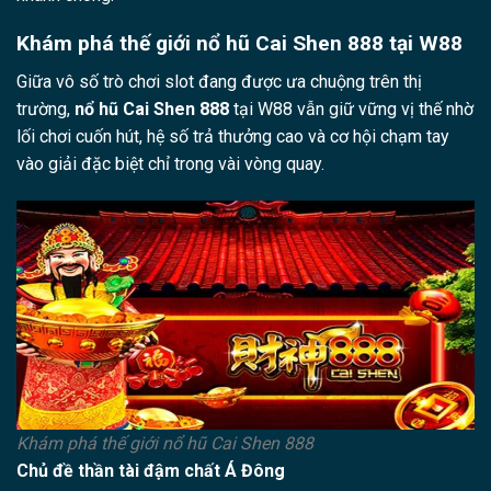
Khám phá thế giới nổ hũ Cai Shen 888 tại W88
Giữa vô số trò chơi slot đang được ưa chuộng trên thị
trường,
nổ hũ Cai Shen 888
tại W88 vẫn giữ vững vị thế nhờ
lối chơi cuốn hút, hệ số trả thưởng cao và cơ hội chạm tay
vào giải đặc biệt chỉ trong vài vòng quay.
Khám phá thế giới nổ hũ Cai Shen 888
Chủ đề thần tài đậm chất Á Đông