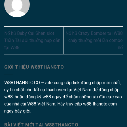
Nổ hũ Baby Cai Shen slot
Nổ hũ Crazy Bomber tại W88
Thần Tài đổi thưởng hấp dẫn
cháy thưởng mỗi lần combo
tại W88
nổ
GIỚI THIỆU W88THANGTO
W88THANGTO.CO – site cung cấp link đăng nhập mới nhất,
uy tín nhất cho tất cả thành viên tại Việt Nam để đăng nhập
w88, hoặc đăng ký w88 ngay để nhận những ưu đãi cực cao
của nhà cái W88 Việt Nam. Hãy truy cập w88 thangto.com
ngay bây giời.
BÀI VIẾT MỚI TẠI W88THANGTO