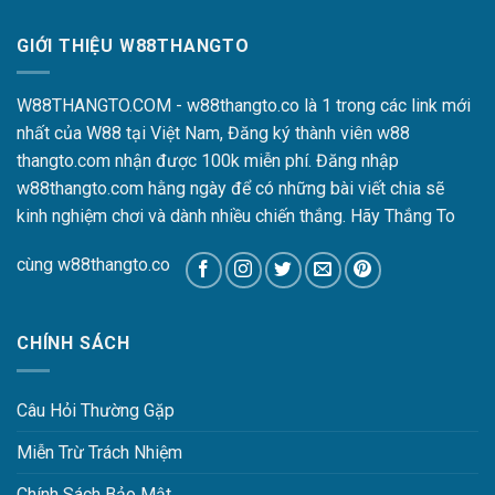
GIỚI THIỆU W88THANGTO
W88THANGTO.COM - w88thangto.co là 1 trong các link mới
nhất của W88 tại Việt Nam, Đăng ký thành viên w88
thangto.com nhận được 100k miễn phí. Đăng nhập
w88thangto.com hằng ngày để có những bài viết chia sẽ
kinh nghiệm chơi và dành nhiều chiến thắng. Hãy Thắng To
cùng w88thangto.co
CHÍNH SÁCH
Câu Hỏi Thường Gặp
Miễn Trừ Trách Nhiệm
Chính Sách Bảo Mật