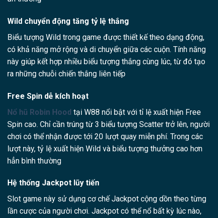
Wild chuyển động tăng tỷ lệ thắng
Biểu tượng Wild trong game được thiết kế theo dạng động,
có khả năng mở rộng và di chuyển giữa các cuộn. Tính năng
này giúp kết hợp nhiều biểu tượng thắng cùng lúc, từ đó tạo
ra những chuỗi chiến thắng liên tiếp
Free Spin dễ kích hoạt
Nổ hũ Robin Hood
tại W88 nổi bật với tỉ lệ xuất hiện Free
Spin cao. Chỉ cần trúng từ 3 biểu tượng Scatter trở lên, người
chơi có thể nhận được tới 20 lượt quay miễn phí. Trong các
lượt này, tỷ lệ xuất hiện Wild và biểu tượng thưởng cao hơn
hẳn bình thường
Hệ thống Jackpot lũy tiến
Slot game này sử dụng cơ chế Jackpot cộng dồn theo từng
lần cược của người chơi. Jackpot có thể nổ bất kỳ lúc nào,