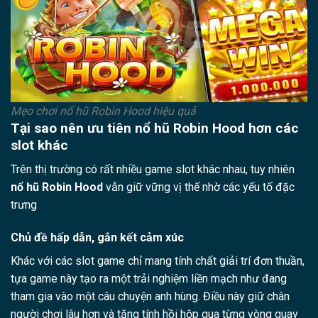
Mẹo chơi nổ hũ Robin Hood hiệu quả
Tại sao nên ưu tiên nổ hũ Robin Hood hơn các
slot khác
Trên thị trường có rất nhiều game slot khác nhau, tuy nhiên
nổ hũ Robin Hood
vẫn giữ vững vị thế nhờ các yếu tố đặc
trưng
Chủ đề hấp dẫn, gắn kết cảm xúc
Khác với các slot game chỉ mang tính chất giải trí đơn thuần,
tựa game này tạo ra một trải nghiệm liền mạch như đang
tham gia vào một câu chuyện anh hùng. Điều này giữ chân
người chơi lâu hơn và tăng tính hồi hộp qua từng vòng quay