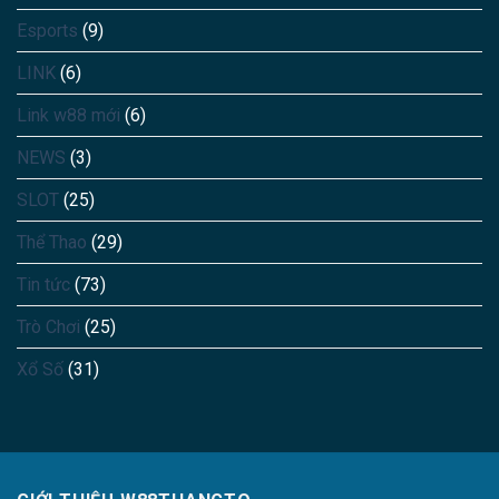
Hấp
Dẫn
Esports
(9)
Nhất
Năm
LINK
(6)
2026
Link w88 mới
(6)
NEWS
(3)
SLOT
(25)
Thể Thao
(29)
Tin tức
(73)
Trò Chơi
(25)
Xổ Số
(31)