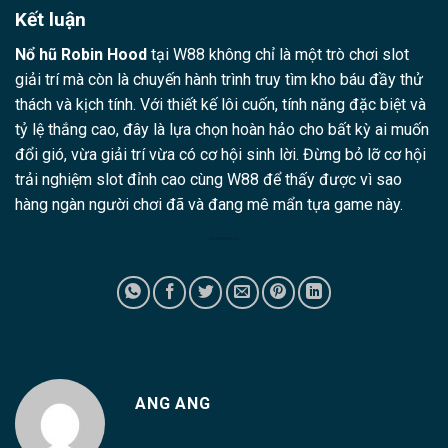
Kết luận
Nổ hũ Robin Hood
tại W88 không chỉ là một trò chơi slot
giải trí mà còn là chuyến hành trình truy tìm kho báu đầy thử
thách và kịch tính. Với thiết kế lôi cuốn, tính năng đặc biệt và
tỷ lệ thắng cao, đây là lựa chọn hoàn hảo cho bất kỳ ai muốn
đổi gió, vừa giải trí vừa có cơ hội sinh lời. Đừng bỏ lỡ cơ hội
trải nghiệm slot đỉnh cao cùng W88 để thấy được vì sao
hàng ngàn người chơi đã và đang mê mẩn tựa game này.
ANG ANG