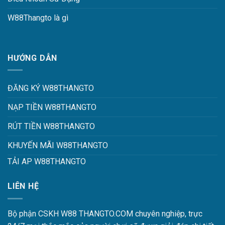
W88Thangto là gì
HƯỚNG DẪN
ĐĂNG KÝ W88
THANGTO
NẠP TIỀN W88
THANGTO
RÚT TIỀN W88
THANGTO
KHUYẾN MÃI W88
THANGTO
TẢI AP W88THANGTO
LIÊN HỆ
Bộ phận CSKH W88 THANGTO.COM chuyên nghiệp, trực