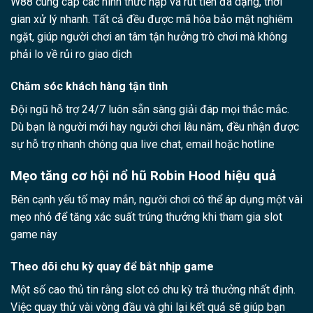
W88 cung cấp các hình thức nạp và rút tiền đa dạng, thời
gian xử lý nhanh. Tất cả đều được mã hóa bảo mật nghiêm
ngặt, giúp người chơi an tâm tận hưởng trò chơi mà không
phải lo về rủi ro giao dịch
Chăm sóc khách hàng tận tình
Đội ngũ hỗ trợ 24/7 luôn sẵn sàng giải đáp mọi thắc mắc.
Dù bạn là người mới hay người chơi lâu năm, đều nhận được
sự hỗ trợ nhanh chóng qua live chat, email hoặc hotline
Mẹo tăng cơ hội nổ hũ Robin Hood hiệu quả
Bên cạnh yếu tố may mắn, người chơi có thể áp dụng một vài
mẹo nhỏ để tăng xác suất trúng thưởng khi tham gia slot
game này
Theo dõi chu kỳ quay để bắt nhịp game
Một số cao thủ tin rằng slot có chu kỳ trả thưởng nhất định.
Việc quay thử vài vòng đầu và ghi lại kết quả sẽ giúp bạn