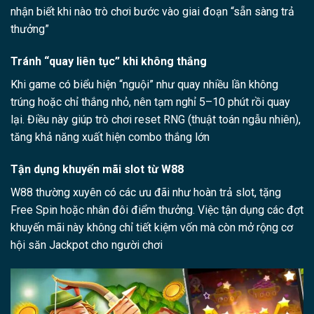
nhận biết khi nào trò chơi bước vào giai đoạn “sẵn sàng trả
thưởng”
Tránh “quay liên tục” khi không thắng
Khi game có biểu hiện “nguội” như quay nhiều lần không
trúng hoặc chỉ thắng nhỏ, nên tạm nghỉ 5–10 phút rồi quay
lại. Điều này giúp trò chơi reset RNG (thuật toán ngẫu nhiên),
tăng khả năng xuất hiện combo thắng lớn
Tận dụng khuyến mãi slot từ W88
W88 thường xuyên có các ưu đãi như hoàn trả slot, tặng
Free Spin hoặc nhân đôi điểm thưởng. Việc tận dụng các đợt
khuyến mãi này không chỉ tiết kiệm vốn mà còn mở rộng cơ
hội săn Jackpot cho người chơi