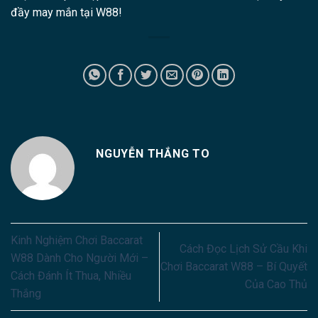
đầy may mắn tại W88!
NGUYỄN THẮNG TO
Kinh Nghiệm Chơi Baccarat
Cách Đọc Lịch Sử Cầu Khi
W88 Dành Cho Người Mới –
Chơi Baccarat W88 – Bí Quyết
Cách Đánh Ít Thua, Nhiều
Của Cao Thủ
Thắng