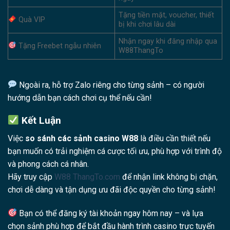
Tặng tiền mặt, voucher, thiết
Quà VIP
bị khi chơi lâu dài
Nhận ngay khi đăng nhập qua
Tặng Freebet ngẫu nhiên
W88ThangTo
Ngoài ra, hỗ trợ Zalo riêng cho từng sảnh – có người
hướng dẫn bạn cách chơi cụ thể nếu cần!
Kết Luận
Việc
so sánh các sảnh casino W88
là điều cần thiết nếu
bạn muốn có trải nghiệm cá cược tối ưu, phù hợp với trình độ
và phong cách cá nhân.
Hãy truy cập
W88 ThangTo.com
để nhận link không bị chặn,
chơi dễ dàng và tận dụng ưu đãi độc quyền cho từng sảnh!
Bạn có thể đăng ký tài khoản ngay hôm nay – và lựa
chọn sảnh phù hợp để bắt đầu hành trình casino trực tuyến