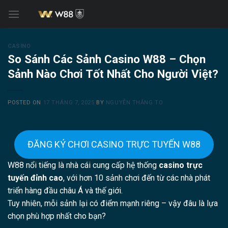
Skip
to
content
CASINO
So Sánh Các Sảnh Casino W88 – Chọn
Sảnh Nào Chơi Tốt Nhất Cho Người Việt?
POSTED ON
17 THÁNG 7, 2025
BY
NGUYỄN THẮNG TO
ĐĂNG KÝ CHƠI CASINO TRỰC TUYẾN W88
W88 nổi tiếng là nhà cái cung cấp hệ thống
casino trực
tuyến đỉnh cao
, với hơn 10 sảnh chơi đến từ các nhà phát
triển hàng đầu châu Á và thế giới.
Tuy nhiên, mỗi sảnh lại có điểm mạnh riêng – vậy đâu là lựa
chọn phù hợp nhất cho bạn?