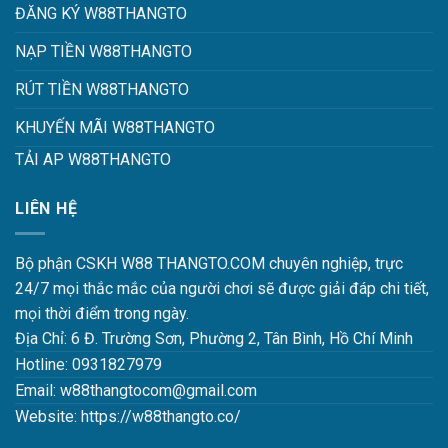
ĐĂNG KÝ W88
THANGTO
NẠP TIỀN W88
THANGTO
RÚT TIỀN W88
THANGTO
KHUYẾN MÃI W88
THANGTO
TẢI AP W88THANGTO
LIÊN HỆ
Bộ phận CSKH W88 THANGTO.COM chuyên nghiệp, trực
24/7 mọi thắc mắc của người chơi sẽ được giải đáp chi tiết,
mọi thời điểm trong ngày.
Địa Chỉ: 6 Đ. Trường Sơn, Phường 2, Tân Bình, Hồ Chí Minh
Hotline: 0931827979
Email: w88thangtocom@gmail.com
Website: https://w88thangto.co/