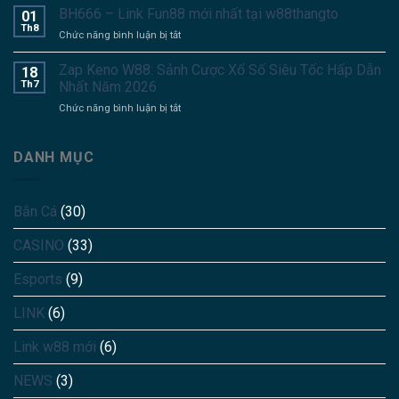
Bắn
BH666 – Link Fun88 mới nhất tại w88thangto
chơi
01
Cá
giải
Th8
ở
Chức năng bình luận bị tắt
Online
trí
BH666
–
đỉnh
–
Zap Keno W88: Sảnh Cược Xổ Số Siêu Tốc Hấp Dẫn
Trò
18
cao
Link
Th7
Nhất Năm 2026
Chơi
với
Fun88
Giải
cơ
ở
Chức năng bình luận bị tắt
mới
Trí
hội
Zap
nhất
Hấp
săn
Keno
tại
Dẫn
thưởng
W88:
DANH MỤC
w88thangto
Và
hấp
Sảnh
Cơ
dẫn
Cược
Hội
Xổ
Săn
Bắn Cá
(30)
Số
Thưởng
Siêu
Đỉnh
CASINO
(33)
Tốc
Cao
Hấp
Dẫn
Esports
(9)
Nhất
Năm
LINK
(6)
2026
Link w88 mới
(6)
NEWS
(3)