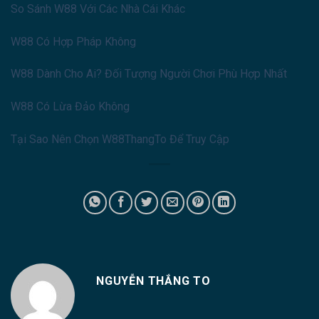
So Sánh W88 Với Các Nhà Cái Khác
W88 Có Hợp Pháp Không
W88 Dành Cho Ai? Đối Tượng Người Chơi Phù Hợp Nhất
W88 Có Lừa Đảo Không
Tại Sao Nên Chọn W88ThangTo Để Truy Cập
NGUYỄN THẮNG TO