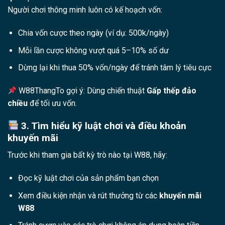
Người chơi thông minh luôn có kế hoạch vốn:
Chia vốn cược theo ngày (ví dụ: 500k/ngày)
Mỗi lần cược không vượt quá 5–10% số dư
Dừng lại khi thua 50% vốn/ngày để tránh tâm lý tiêu cực
W88ThangTo gợi ý: Dùng chiến thuật
Gấp thếp đảo
chiều
để tối ưu vốn.
3. Tìm hiểu kỹ luật chơi và điều khoản
khuyến mãi
Trước khi tham gia bất kỳ trò nào tại W88, hãy:
Đọc kỹ luật chơi của sản phẩm bạn chọn
Xem điều kiện nhận và rút thưởng từ các
khuyến mãi
W88