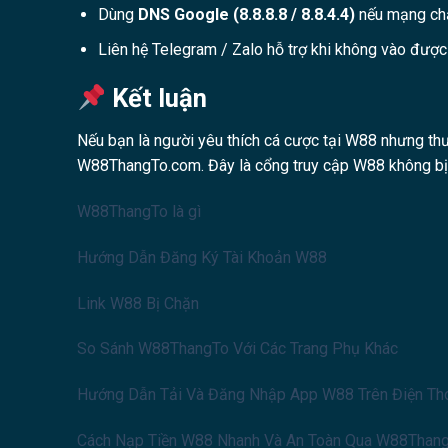
Dùng
DNS Google (8.8.8.8 / 8.8.4.4)
nếu mạng ch
Liên hệ Telegram / Zalo hỗ trợ khi không vào đượ
Kết luận
Nếu bạn là người yêu thích cá cược tại W88 nhưng th
W88ThangTo.com. Đây là cổng truy cập W88 không bị ch
W88ThangTo là gì
Hướng Dẫn Đăng Ký Tài Khoản W88
Link W88 Bị Chặn
So Sánh W88ThangTo Với Các Trang Phụ Khác
Hướng Dẫn Tải Và Đăng Nhập App W88 Trên Điện Th
Cách Nạp Tiền W88 Nhanh Và An Toàn Qua W88Than