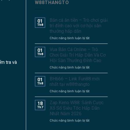
W88THANGTO
Bắn cá ăn tiền – Trò chơi giải
01
Th8
trí đỉnh cao với cơ hội săn
thưởng hấp dẫn
ở
Chức năng bình luận bị tắt
Bắn
cá
Vua Bắn Cá Online – Trò
01
ăn
Th8
Chơi Giải Trí Hấp Dẫn Và Cơ
tiền
Hội Săn Thưởng Đỉnh Cao
ểm tra và
–
ở
Chức năng bình luận bị tắt
Trò
Vua
chơi
Bắn
giải
BH666 – Link Fun88 mới
01
Cá
trí
Th8
nhất tại w88thangto
Online
đỉnh
ở
Chức năng bình luận bị tắt
–
cao
BH666
Trò
với
–
Zap Keno W88: Sảnh Cược
Chơi
cơ
18
Link
Giải
hội
Th7
Xổ Số Siêu Tốc Hấp Dẫn
Fun88
Trí
săn
Nhất Năm 2026
mới
Hấp
thưởng
ở
Chức năng bình luận bị tắt
nhất
Dẫn
hấp
Zap
tại
Và
dẫn