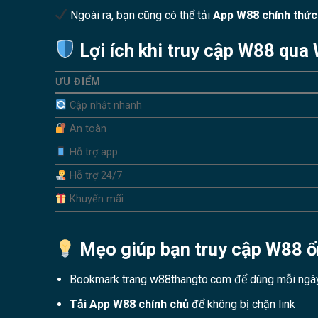
Ngoài ra, bạn cũng có thể tải
App W88 chính thức
Lợi ích khi truy cập W88 qu
ƯU ĐIỂM
Cập nhật nhanh
An toàn
Hỗ trợ app
Hỗ trợ 24/7
Khuyến mãi
Mẹo giúp bạn truy cập W88 ổ
Bookmark trang w88thangto.com để dùng mỗi ngà
Tải App W88 chính chủ
để không bị chặn link