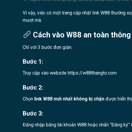
Vì vậy, việc có một trang cập nhật link W88 thường x
mượt mà.
Cách vào W88 an toàn thôn
Chỉ với 3 bước đơn giản:
Bước 1:
Truy cập vào website https://w88thangto.com
Bước 2:
Chọn
link W88 mới nhất không bị chặn
được hiển thị
Bước 3:
Đăng nhập bằng tài khoản W88 hoặc nhấn “Đăng ký” n