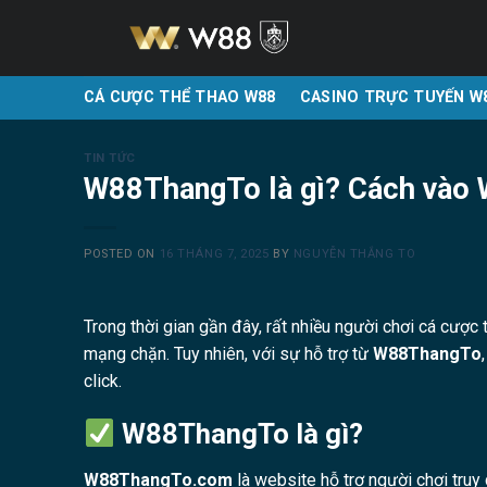
Skip
to
content
CÁ CƯỢC THỂ THAO W88
CASINO TRỰC TUYẾN W
TIN TỨC
W88ThangTo là gì? Cách vào W
POSTED ON
16 THÁNG 7, 2025
BY
NGUYỄN THẮNG TO
Trong thời gian gần đây, rất nhiều người chơi cá cược
mạng chặn. Tuy nhiên, với sự hỗ trợ từ
W88ThangTo
click.
W88ThangTo là gì?
W88ThangTo.com
là website hỗ trợ người chơi truy