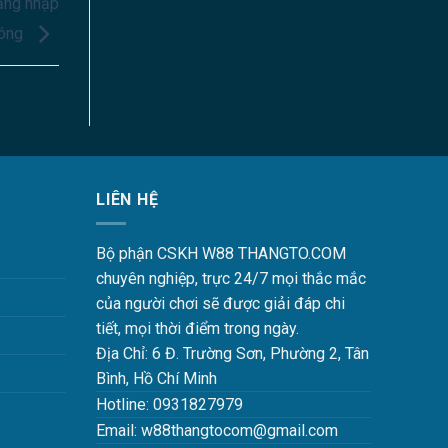
ăng nhập
hóng
LIÊN HỆ
Bộ phận CSKH W88 THANGTO.COM
chuyên nghiệp, trực 24/7 mọi thắc mắc
của người chơi sẽ được giải đáp chi
tiết, mọi thời điểm trong ngày.
Địa Chỉ: 6 Đ. Trường Sơn, Phường 2, Tân
Bình, Hồ Chí Minh
Hotline: 0931827979
Email: w88thangtocom@gmail.com