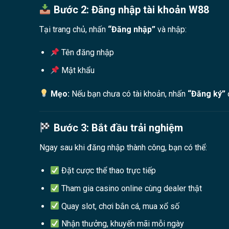
Bước 2: Đăng nhập tài khoản W88
Tại trang chủ, nhấn
“Đăng nhập”
và nhập:
Tên đăng nhập
Mật khẩu
Mẹo:
Nếu bạn chưa có tài khoản, nhấn
“Đăng ký”
Bước 3: Bắt đầu trải nghiệm
Ngay sau khi đăng nhập thành công, bạn có thể:
Đặt cược thể thao trực tiếp
Tham gia casino online cùng dealer thật
Quay slot, chơi bắn cá, mua xổ số
Nhận thưởng, khuyến mãi mỗi ngày