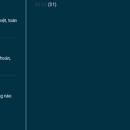
Xổ Số
(31)
iệt, toàn
khoản,
ng nào: