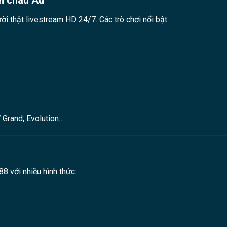
ời thật livestream HD 24/7. Các trò chơi nổi bật:
 Grand, Evolution…
 với nhiều hình thức: