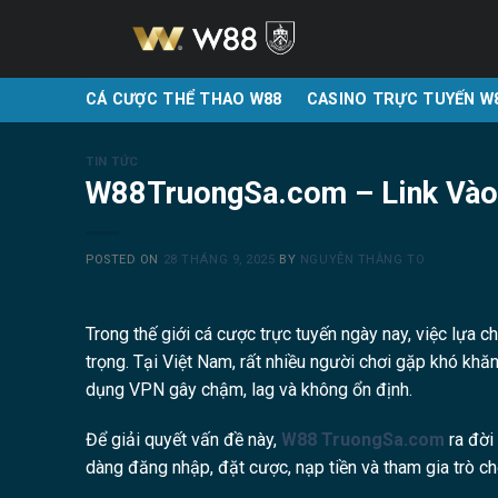
Skip
to
content
CÁ CƯỢC THỂ THAO W88
CASINO TRỰC TUYẾN W
TIN TỨC
W88TruongSa.com – Link Vào
POSTED ON
28 THÁNG 9, 2025
BY
NGUYỄN THẮNG TO
Trong thế giới cá cược trực tuyến ngày nay, việc lựa 
trọng. Tại Việt Nam, rất nhiều người chơi gặp khó khăn
dụng VPN gây chậm, lag và không ổn định.
Để giải quyết vấn đề này,
W88 TruongSa.com
ra đời
dàng đăng nhập, đặt cược, nạp tiền và tham gia trò ch